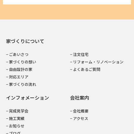
家づくりについて
− ごあいさつ
− 注文住宅
− 家づくりの想い
− リフォーム・リノベーション
− 自由設計の家
− よくあるご質問
− 対応エリア
− 家づくりの流れ
インフォメーション
会社案内
− 完成見学会
− 会社概要
− 施工実績
− アクセス
− お知らせ
− ブログ