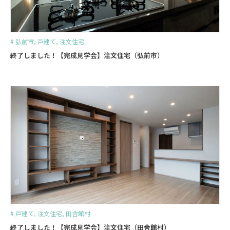
#
弘前市
,
戸建て
,
注文住宅
終了しました！【完成見学会】注文住宅（弘前市）
#
戸建て
,
注文住宅
,
田舎館村
終了しました！【完成見学会】注文住宅（田舎館村）